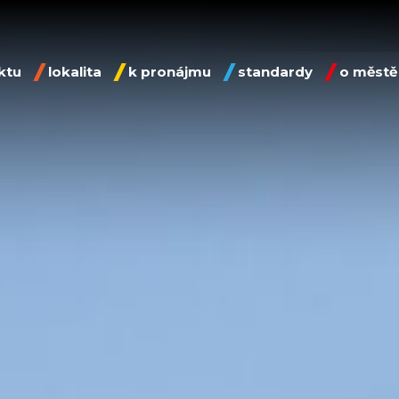
ktu
lokalita
k pronájmu
standardy
o městě