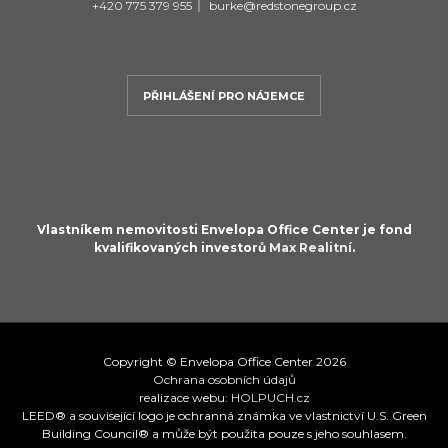
+420 775 379 955
|
burke@redstonegroup.cz
PŘIHLÁŠENÍ PRO NÁJEMCE
Vlastníkem nemovitosti Envelopa Office Center je fond
kvalifikovaných investorů
Max Realitní
.
Copyright © Envelopa Office Center 2026
Ochrana osobních údajů
realizace webu:
HOLPUCH.cz
LEED® a související logo je ochranná známka ve vlastnictví U.S. Green
Building Council® a může být použita pouze s jeho souhlasem.