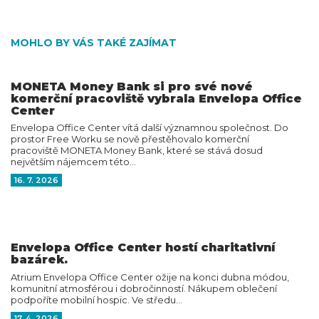
MOHLO BY VÁS TAKÉ ZAJÍMAT
MONETA Money Bank si pro své nové
komerční pracoviště vybrala Envelopa Office
Center
Envelopa Office Center vítá další významnou společnost. Do
prostor Free Worku se nově přestěhovalo komerční
pracoviště MONETA Money Bank, které se stává dosud
největším nájemcem této…
16. 7. 2026
Envelopa Office Center hostí charitativní
bazárek.
Atrium Envelopa Office Center ožije na konci dubna módou,
komunitní atmosférou i dobročinností. Nákupem oblečení
podpoříte mobilní hospic. Ve středu…
17. 4. 2026