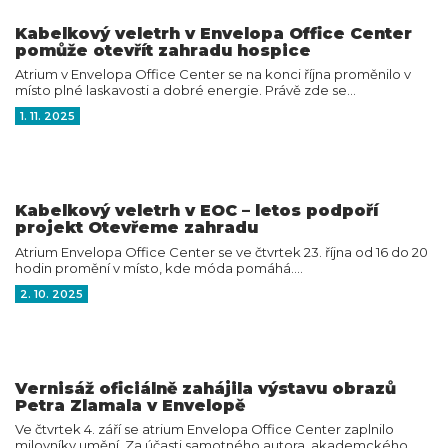
Kabelkový veletrh v Envelopa Office Center
pomůže otevřít zahradu hospice
Atrium v Envelopa Office Center se na konci října proměnilo v
místo plné laskavosti a dobré energie. Právě zde se…
1. 11. 2025
Kabelkový veletrh v EOC – letos podpoří
projekt Otevřeme zahradu
Atrium Envelopa Office Center se ve čtvrtek 23. října od 16 do 20
hodin promění v místo, kde móda pomáhá.…
2. 10. 2025
Vernisáž oficiálně zahájila výstavu obrazů
Petra Zlamala v Envelopě
Ve čtvrtek 4. září se atrium Envelopa Office Center zaplnilo
milovníky umění. Za účasti samotného autora, akademckého