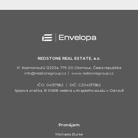
REDSTONE REAL ESTATE, a.s.
tř. Kosmonautů 1221/2a, 779 00 Olomouc, Česká republika
info@redstonegroup.cz
|
www.redstonegroup.cz
IČO: 04137582
|
DIČ: CZ04137582
Spisová značka: B 10698 vedená u Krajského soudu v Ostravě
Pronájem
Michaela Burke