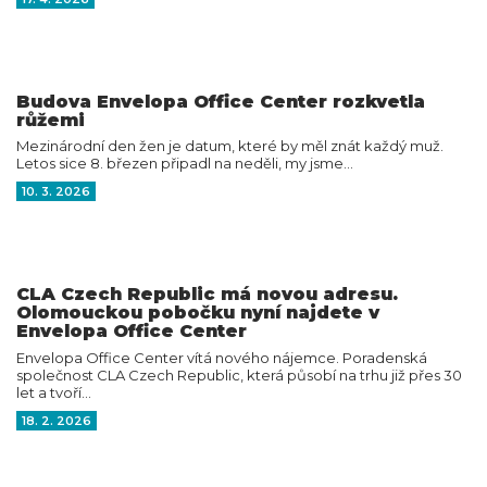
Budova Envelopa Office Center rozkvetla
růžemi
Mezinárodní den žen je datum, které by měl znát každý muž.
Letos sice 8. březen připadl na neděli, my jsme…
10. 3. 2026
CLA Czech Republic má novou adresu.
Olomouckou pobočku nyní najdete v
Envelopa Office Center
Envelopa Office Center vítá nového nájemce. Poradenská
společnost CLA Czech Republic, která působí na trhu již přes 30
let a tvoří…
18. 2. 2026