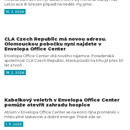
Letos sice 8. březen připadl na neděli, my jsme…
10. 3. 2026
CLA Czech Republic má novou adresu.
Olomouckou pobočku nyní najdete v
Envelopa Office Center
Envelopa Office Center vítá nového nájemce. Poradenská
společnost CLA Czech Republic, která působí na trhu již přes 30
let a tvoří…
18. 2. 2026
Kabelkový veletrh v Envelopa Office Center
pomůže otevřít zahradu hospice
Atrium v Envelopa Office Center se na konci října proměnilo v
místo plné laskavosti a dobré energie. Právě zde se…
1. 11. 2025