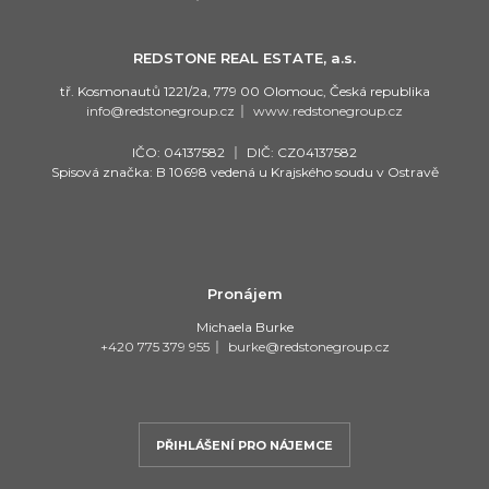
REDSTONE REAL ESTATE, a.s.
tř. Kosmonautů 1221/2a, 779 00 Olomouc, Česká republika
info@redstonegroup.cz
|
www.redstonegroup.cz
IČO: 04137582
|
DIČ: CZ04137582
Spisová značka: B 10698 vedená u Krajského soudu v Ostravě
Pronájem
Michaela Burke
+420 775 379 955
|
burke@redstonegroup.cz
PŘIHLÁŠENÍ PRO NÁJEMCE