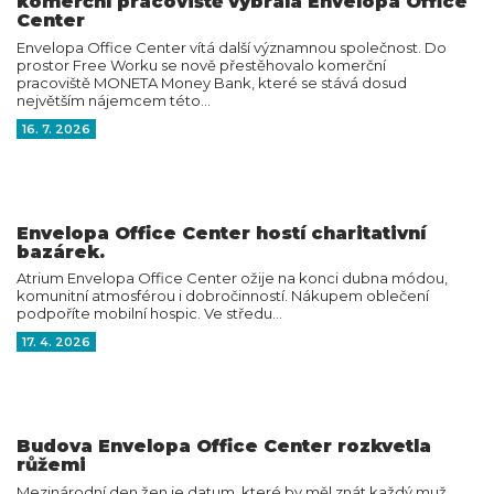
komerční pracoviště vybrala Envelopa Office
Center
Envelopa Office Center vítá další významnou společnost. Do
prostor Free Worku se nově přestěhovalo komerční
pracoviště MONETA Money Bank, které se stává dosud
největším nájemcem této…
16. 7. 2026
Envelopa Office Center hostí charitativní
bazárek.
Atrium Envelopa Office Center ožije na konci dubna módou,
komunitní atmosférou i dobročinností. Nákupem oblečení
podpoříte mobilní hospic. Ve středu…
17. 4. 2026
Budova Envelopa Office Center rozkvetla
růžemi
Mezinárodní den žen je datum, které by měl znát každý muž.