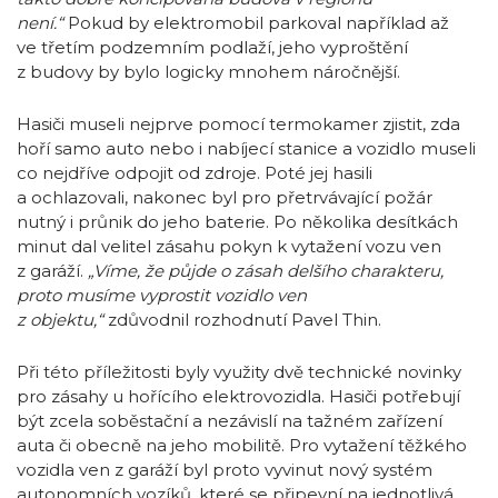
není.“
Pokud by elektromobil parkoval například až
ve třetím podzemním podlaží, jeho vyproštění
z budovy by bylo logicky mnohem náročnější.
Hasiči museli nejprve pomocí termokamer zjistit, zda
hoří samo auto nebo i nabíjecí stanice a vozidlo museli
co nejdříve odpojit od zdroje. Poté jej hasili
a ochlazovali, nakonec byl pro přetrvávající požár
nutný i průnik do jeho baterie. Po několika desítkách
minut dal velitel zásahu pokyn k vytažení vozu ven
z garáží.
„Víme, že půjde o zásah delšího charakteru,
proto musíme vyprostit vozidlo ven
z objektu,“
zdůvodnil rozhodnutí Pavel Thin.
Při této příležitosti byly využity dvě technické novinky
pro zásahy u hořícího elektrovozidla. Hasiči potřebují
být zcela soběstační a nezávislí na tažném zařízení
auta či obecně na jeho mobilitě. Pro vytažení těžkého
vozidla ven z garáží byl proto vyvinut nový systém
autonomních vozíků, které se připevní na jednotlivá