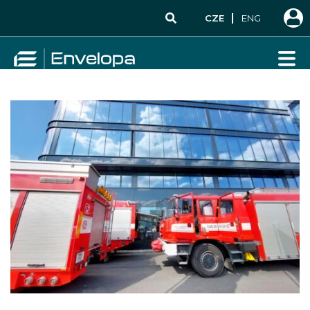
CZE
ENG