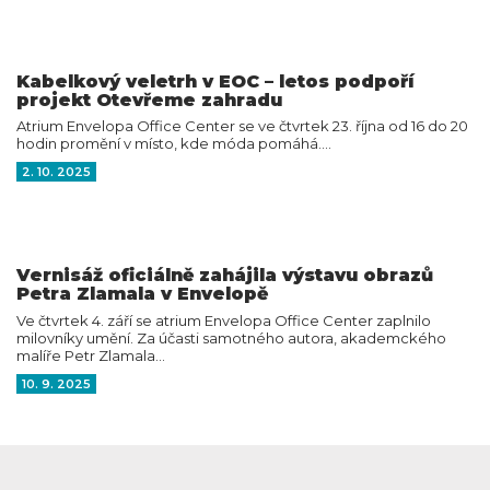
Kabelkový veletrh v EOC – letos podpoří
projekt Otevřeme zahradu
Atrium Envelopa Office Center se ve čtvrtek 23. října od 16 do 20
hodin promění v místo, kde móda pomáhá.…
2. 10. 2025
Vernisáž oficiálně zahájila výstavu obrazů
Petra Zlamala v Envelopě
Ve čtvrtek 4. září se atrium Envelopa Office Center zaplnilo
milovníky umění. Za účasti samotného autora, akademckého
malíře Petr Zlamala…
10. 9. 2025