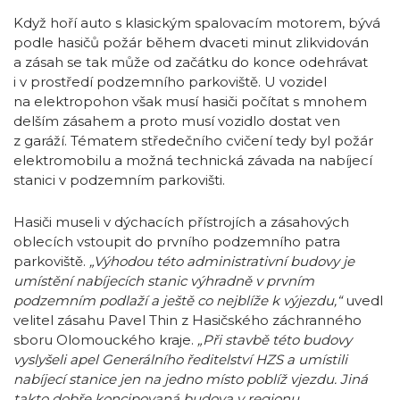
Když hoří auto s klasickým spalovacím motorem, bývá
podle hasičů požár během dvaceti minut zlikvidován
a zásah se tak může od začátku do konce odehrávat
i v prostředí podzemního parkoviště. U vozidel
na elektropohon však musí hasiči počítat s mnohem
delším zásahem a proto musí vozidlo dostat ven
z garáží. Tématem středečního cvičení tedy byl požár
elektromobilu a možná technická závada na nabíjecí
stanici v podzemním parkovišti.
Hasiči museli v dýchacích přístrojích a zásahových
oblecích vstoupit do prvního podzemního patra
parkoviště.
„Výhodou této administrativní budovy je
umístění nabíjecích stanic výhradně v prvním
podzemním podlaží a ještě co nejblíže k výjezdu,“
uvedl
velitel zásahu Pavel Thin z Hasičského záchranného
sboru Olomouckého kraje.
„Při stavbě této budovy
vyslyšeli apel Generálního ředitelství HZS a umístili
nabíjecí stanice jen na jedno místo poblíž vjezdu. Jiná
takto dobře koncipovaná budova v regionu