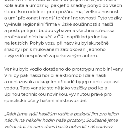
kola auta a umožňují pak jeho snadný pohyb do všech
stran. Jsou odolné i proti požáru, mají velkou nosnost
a umí překonat i menší terénní nerovnosti. Tyto vozíky
vyvinula regionální firma v úzké součinnosti s hasiči
a postupně jimi budou vybavena všechna střediska
profesionálních hasičů v ČR i například jednotky
na letištích. Pohyb vozu při nácviku byl skutečně
snadný i při simulovaném zablokování jednoho
z výjezdů nesprávně zaparkovaným autem.
Venku bylo vozilo dotaženo do prototypu mobilní vany.
V ní by pak hasiči hořící elektromobil dále hasili
a ochlazovali a v krajním případě by jej mohli i zaplavit
vodou. Tato vana je stejně jako vozíčky pod kola
úplnou technickou novinkou, vyvinutou právě pro
specifické účely hašení elektrovozidel.
„Rádi jsme vyšli hasičům vstříc a poskytli jim pro jejich
nácvik na několik hodin naše prostory. Současně jsme
velmi rádi, že nám dnes hasiči potvrdili náš správný