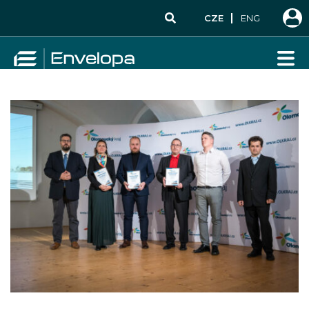
CZE
ENG