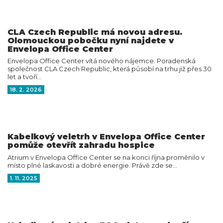
CLA Czech Republic má novou adresu.
Olomouckou pobočku nyní najdete v
Envelopa Office Center
Envelopa Office Center vítá nového nájemce. Poradenská
společnost CLA Czech Republic, která působí na trhu již přes 30
let a tvoří…
18. 2. 2026
Kabelkový veletrh v Envelopa Office Center
pomůže otevřít zahradu hospice
Atrium v Envelopa Office Center se na konci října proměnilo v
místo plné laskavosti a dobré energie. Právě zde se…
1. 11. 2025