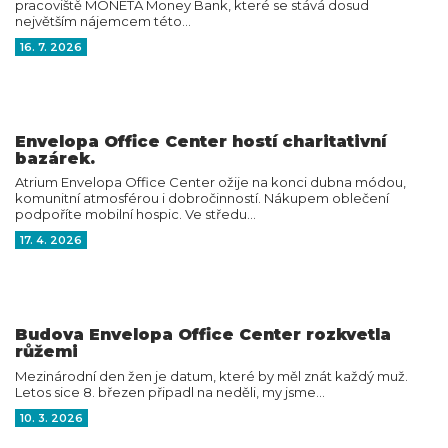
pracoviště MONETA Money Bank, které se stává dosud
největším nájemcem této…
16. 7. 2026
Envelopa Office Center hostí charitativní
bazárek.
Atrium Envelopa Office Center ožije na konci dubna módou,
komunitní atmosférou i dobročinností. Nákupem oblečení
podpoříte mobilní hospic. Ve středu…
17. 4. 2026
Budova Envelopa Office Center rozkvetla
růžemi
Mezinárodní den žen je datum, které by měl znát každý muž.
Letos sice 8. březen připadl na neděli, my jsme…
10. 3. 2026