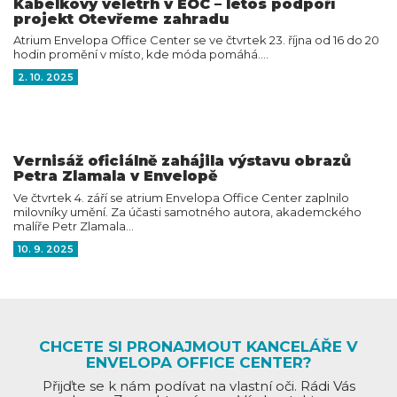
Kabelkový veletrh v EOC – letos podpoří
projekt Otevřeme zahradu
Atrium Envelopa Office Center se ve čtvrtek 23. října od 16 do 20
hodin promění v místo, kde móda pomáhá.…
2. 10. 2025
Vernisáž oficiálně zahájila výstavu obrazů
Petra Zlamala v Envelopě
Ve čtvrtek 4. září se atrium Envelopa Office Center zaplnilo
milovníky umění. Za účasti samotného autora, akademckého
malíře Petr Zlamala…
10. 9. 2025
CHCETE SI PRONAJMOUT KANCELÁŘE V
ENVELOPA OFFICE CENTER?
Přijďte se k nám podívat na vlastní oči. Rádi Vás