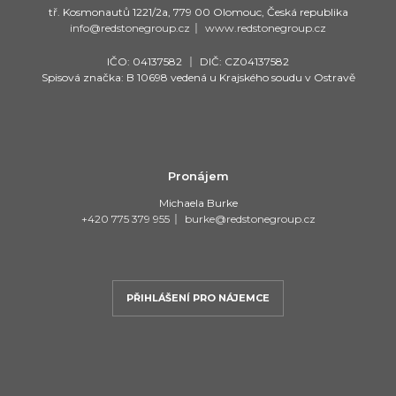
tř. Kosmonautů 1221/2a, 779 00 Olomouc, Česká republika
info@redstonegroup.cz
|
www.redstonegroup.cz
IČO: 04137582
|
DIČ: CZ04137582
Spisová značka: B 10698 vedená u Krajského soudu v Ostravě
Pronájem
Michaela Burke
+420 775 379 955
|
burke@redstonegroup.cz
PŘIHLÁŠENÍ PRO NÁJEMCE