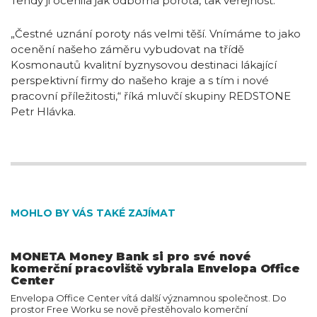
Tehdy ji ocenila jak odborná porota, tak veřejnost.
„Čestné uznání poroty nás velmi těší. Vnímáme to jako
ocenění našeho záměru vybudovat na třídě
Kosmonautů kvalitní byznysovou destinaci lákající
perspektivní firmy do našeho kraje a s tím i nové
pracovní příležitosti,“ říká mluvčí skupiny REDSTONE
Petr Hlávka.
MOHLO BY VÁS TAKÉ ZAJÍMAT
MONETA Money Bank si pro své nové
komerční pracoviště vybrala Envelopa Office
Center
Envelopa Office Center vítá další významnou společnost. Do
prostor Free Worku se nově přestěhovalo komerční